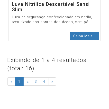
Luva Nitrílica Descartável Sensi
Slim
Luva de segurança confeccionada em nitrila,
texturizada nas pontas dos dedos, sem pó.
Saiba Mais +
Exibindo de 1 a 4 resultados
(total: 16)
(current)
«
1
2
3
4
»