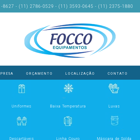
-8627 - (11) 2786-0529 - (11) 3593-0645 - (11) 2375-1880
PRESA
ORÇAMENTO
LOCALIZAÇÃO
CONTATO
Uniformes
Baixa Temperatura
Luvas
Descartáveis
Linha Couro
Máscara de Solda