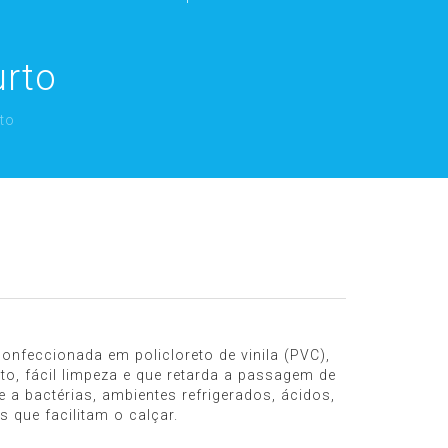
urto
to
nfeccionada em policloreto de vinila (PVC),
o, fácil limpeza e que retarda a passagem de
e a bactérias, ambientes refrigerados, ácidos,
is que facilitam o calçar.