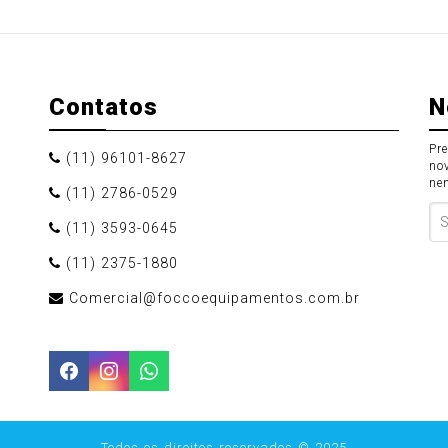
Contatos
N
Pr
(11) 96101-8627
no
ne
(11) 2786-0529
(11) 3593-0645
(11) 2375-1880
Comercial@foccoequipamentos.com.br
Todos os direitos reservados © 2025