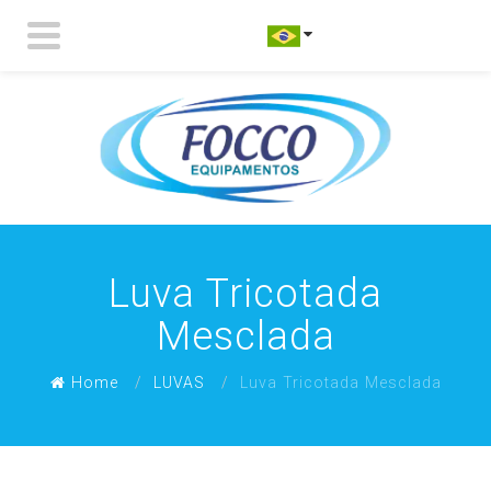
Luva Tricotada
Mesclada
Home
LUVAS
Luva Tricotada Mesclada