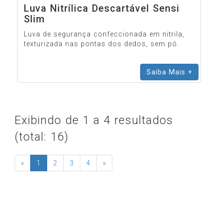
Luva Nitrílica Descartável Sensi
Slim
Luva de segurança confeccionada em nitrila,
texturizada nas pontas dos dedos, sem pó.
Saiba Mais +
Exibindo de 1 a 4 resultados
(total: 16)
(current)
«
1
2
3
4
»